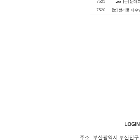
7521
[눈] 눈매
7520
[눈] 쌍꺼풀 재
LOGIN
주소
부산광역시 부산진구 서