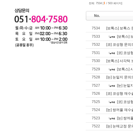
1
전체: 7534 [
/ 503 페이지]
No.
7534
[보톡스] 보톡스
7533
[보톡스] 
7532
[코] 코성형 문
7531
[코] 코성
7530
[보톡스] 사각턱
7529
[보톡스]
7528
[눈] 눈밑지 문의
7527
[눈] 눈밑
7526
[코] 코성형 재
7525
[코] 코성
7524
[눈] 쌍꺼풀 재
7523
[눈] 쌍꺼
7522
[눈] 눈매교정 