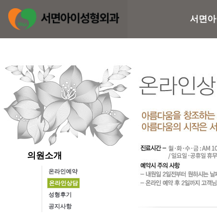
서면아
의원소개
온라인예약
온라인상담
성형후기
공지사항