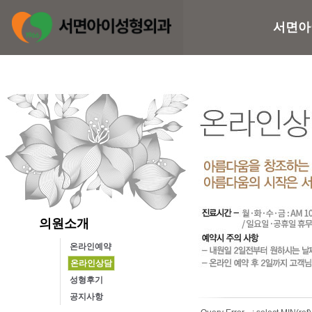
서면아
의원소개
온라인예약
온라인상담
성형후기
공지사항