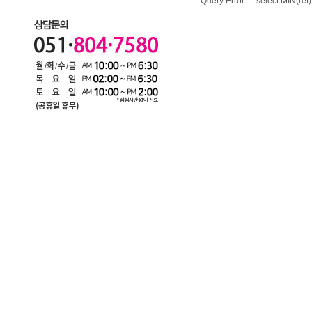
Query Error... : select MIN(re