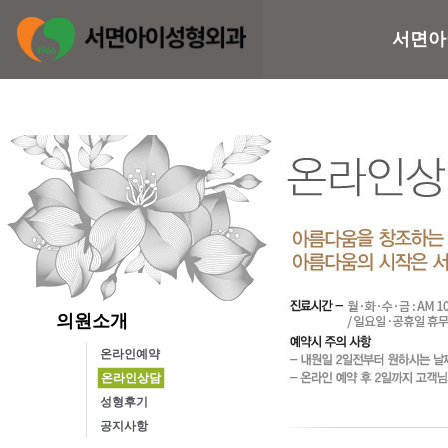
서면아
의원소개
온라인예약
온라인상담
성형후기
공지사항